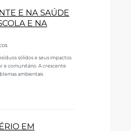
NTE E NA SAÚDE
SCOLA E NA
cos
síduos sólidos e seus impactos
r e comunitário. A crescente
oblemas ambientais
TÉRIO EM