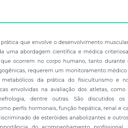
 prática que envolve o desenvolvimento muscular
a uma abordagem científica e médica criterios
 que ocorrem no corpo humano, tanto durante 
ergogênicas, requerem um monitoramento médico c
metabólicos da prática do fisiculturismo e 
as envolvidas na avaliação dos atletas, como a 
 nefrologia, dentre outras. São discutidos 
mo perfis hormonais, função hepática, renal e ca
ndiscriminado de esteróides anabolizantes e outr
importância do acompanhamento profissional, 