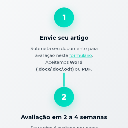
1
Envie seu artigo
Submeta seu documento para
avaliação neste
formulário
.
Aceitamos
Word
(.docx/.doc/.odt)
ou
PDF
.
2
Avaliação em 2 a 4 semanas
Seu artigo é avaliado por pares