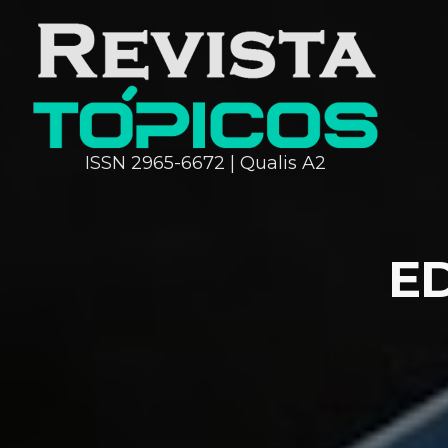
ISSN 2965-6672 | Qualis A2
E