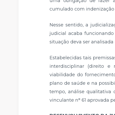
uma obrigação de fazer a 
cumulado com indenização 
Nesse sentido, a judiciali
judicial acaba funcionando
situação deva ser analisada 
Estabelecidas tais premissas
interdisciplinar (direito 
viabilidade do fornecimen
plano de saúde e na possib
tempo, análise qualitativa
vinculante n° 61 aprovada p