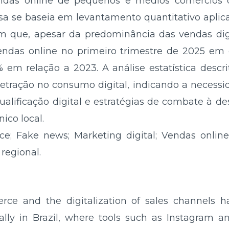
endas online de pequenos e médios comércios d
sa se baseia em levantamento quantitativo apl
am que, apesar da predominância das vendas digi
endas online no primeiro trimestre de 2025 
% em relação a 2023. A análise estatística desc
etração no consumo digital, indicando a necessid
ualificação digital e estratégias de combate à 
ico local.
e; Fake news; Marketing digital; Vendas online
regional.
ce and the digitalization of sales channels h
cially in Brazil, where tools such as Instagra