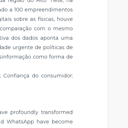
a região do Alto Tietê, na
icado a 100 empreendimentos
tais sobre as físicas, houve
em comparação com o mesmo
ritiva dos dados aponta uma
ade urgente de políticas de
desinformação como forma de
; Confiança do consumidor;
ave profoundly transformed
m and WhatsApp have become