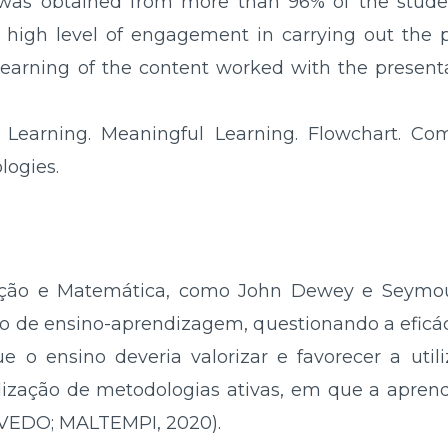
n was obtained from more than 96% of the stude
a high level of engagement in carrying out the 
earning of the content worked with the presenta
earning. Meaningful Learning. Flowchart. Co
logies.
cação e Matemática, como John Dewey e Seymo
 de ensino-aprendizagem, questionando a eficác
o ensino deveria valorizar e favorecer a util
lização de metodologias ativas, em que a apre
EVEDO; MALTEMPI, 2020).