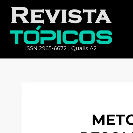
ISSN 2965-6672 | Qualis A2
METO