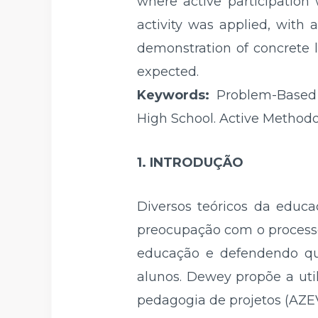
where active participatio
activity was applied, with 
demonstration of concrete l
expected.
Keywords:
Problem-Based L
High School. Active Methodo
1. INTRODUÇÃO
Diversos teóricos da edu
preocupação com o processo
educação e defendendo que 
alunos. Dewey propõe a uti
pedagogia de projetos (AZ