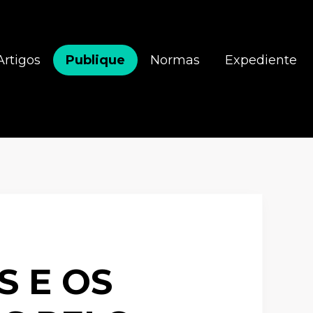
Artigos
Publique
Normas
Expediente
S E OS