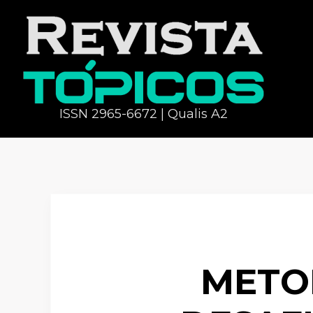
ISSN 2965-6672 | Qualis A2
METOD