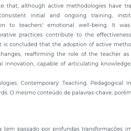
ate that, although active methodologies have tra
nsistent initial and ongoing training, insti
tion to teachers' emotional well-being. It wa
orative practices contribute to the effectivenes
t is concluded that the adoption of active method
hanges, reaffirming the role of the teacher as 
l innovation, capable of articulating knowledge, 
ogies. Contemporary Teaching. Pedagogical Inn
ds: O mesmo conteúdo de palavras-chave, porém
 tem passado por profundas transformações i