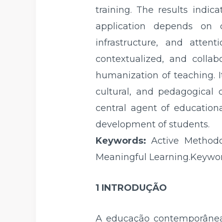
training. The results indic
application depends on co
infrastructure, and atten
contextualized, and collab
humanization of teaching. I
cultural, and pedagogical c
central agent of educationa
development of students.
Keywords:
Active Methodol
Meaningful Learning.Keywor
1 INTRODUÇÃO
A educação contemporânea