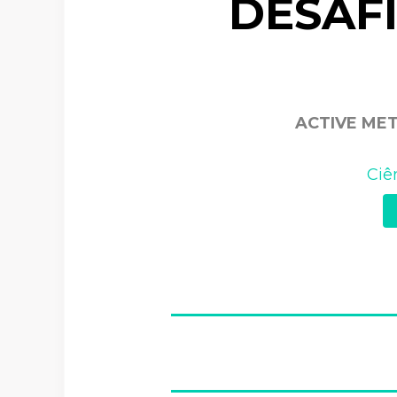
DESAF
ACTIVE ME
Ciê