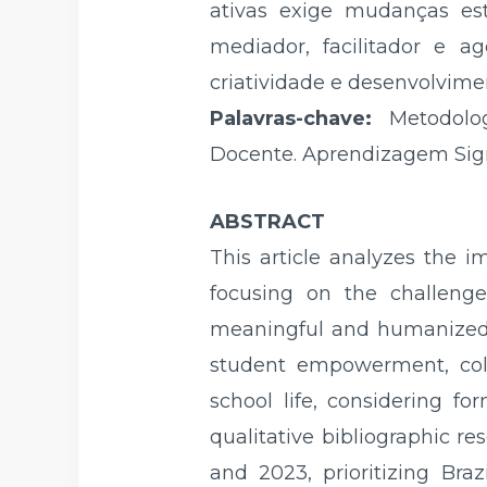
ativas exige mudanças est
mediador, facilitador e a
criatividade e desenvolvime
Palavras-chave:
Metodolog
Docente. Aprendizagem Signi
ABSTRACT
This article analyzes the i
focusing on the challeng
meaningful and humanized.
student empowerment, colla
school life, considering fo
qualitative bibliographic r
and 2023, prioritizing Bra