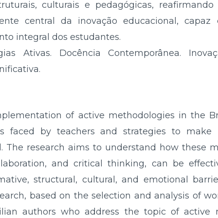
ruturais, culturais e pedagógicas, reafirman
gente central da inovação educacional, capaz 
nto integral dos estudantes.
ias Ativas. Docência Contemporânea. Inova
ficativa.
mplementation of active methodologies in the Br
es faced by teachers and strategies to make 
 The research aims to understand how these m
boration, and critical thinking, can be effectiv
rmative, structural, cultural, and emotional bar
esearch, based on the selection and analysis of 
zilian authors who address the topic of activ