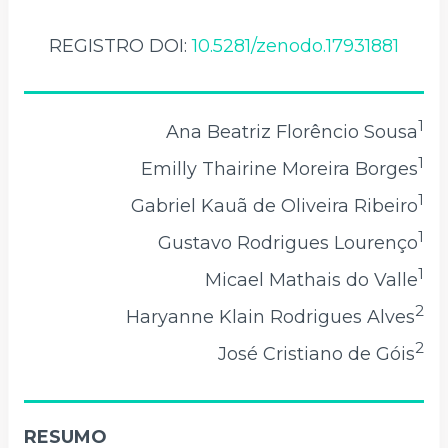
REGISTRO DOI:
10.5281/zenodo.17931881
1
Ana Beatriz Florêncio Sousa
1
Emilly Thairine Moreira Borges
1
Gabriel Kauã de Oliveira Ribeiro
1
Gustavo Rodrigues Lourenço
1
Micael Mathais do Valle
2
Haryanne Klain Rodrigues Alves
2
José Cristiano de Góis
RESUMO