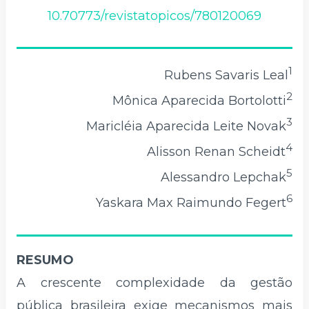
10.70773/revistatopicos/780120069
1
Rubens Savaris Leal
2
Mônica Aparecida Bortolotti
3
Maricléia Aparecida Leite Novak
4
Alisson Renan Scheidt
5
Alessandro Lepchak
6
Yaskara Max Raimundo Fegert
RESUMO
A crescente complexidade da gestão
pública brasileira exige mecanismos mais