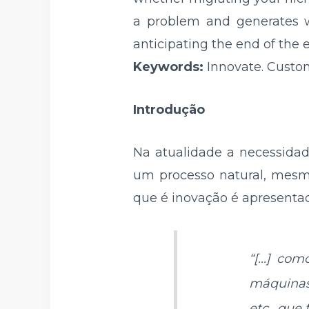
a problem and generates 
anticipating the end of the e
Keywords:
Innovate. Custom
Introdução
Na atualidade a necessidad
um processo natural, mes
que é inovação é apresenta
“[...] c
máquinas
etc., que