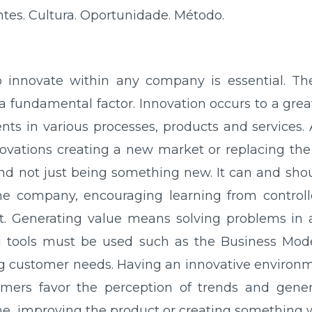
ientes. Cultura. Oportunidade. Método.
 innovate within any company is essential. The
 a fundamental factor. Innovation occurs to a gre
ts in various processes, products and services. 
novations creating a new market or replacing the
and not just being something new. It can and sho
he company, encouraging learning from controlled
. Generating value means solving problems in a
tools must be used such as the Business Model
ng customer needs. Having an innovative environ
mers favor the perception of trends and genera
e, improving the product or creating something w