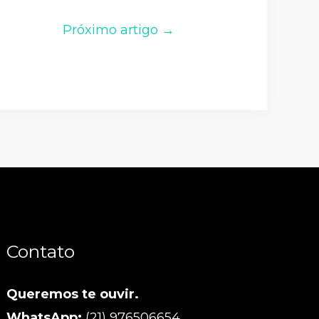
Próximo artigo →
Contato
Queremos te ouvir.
WhatsApp:
(21) 976506654