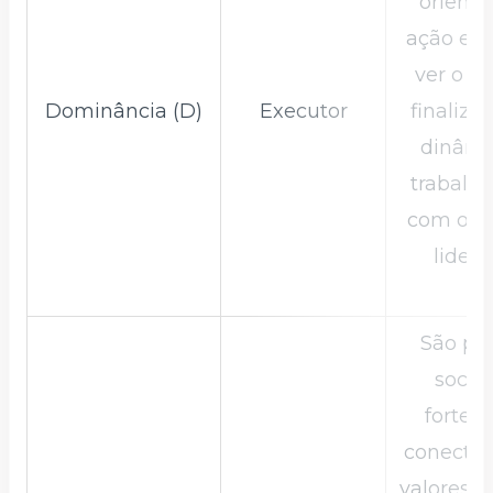
orienta
ação e 
ver o p
Dominância (D)
Executor
finaliza
dinâmi
trabalha
com o pe
lidera
São pe
sociáv
fortem
conectad
valores, 