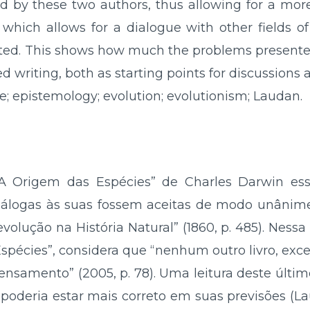
 by these two authors, thus allowing for a more
which allows for a dialogue with other fields 
nted. This shows how much the problems presente
 writing, both as starting points for discussions a
e; epistemology; evolution; evolutionism; Laudan.
o “A Origem das Espécies” de Charles Darwin e
análogas às suas fossem aceitas de modo unânim
volução na História Natural” (1860, p. 485). Ness
Espécies”, considera que “nenhum outro livro, exc
samento” (2005, p. 78). Uma leitura deste últim
deria estar mais correto em suas previsões (Lau