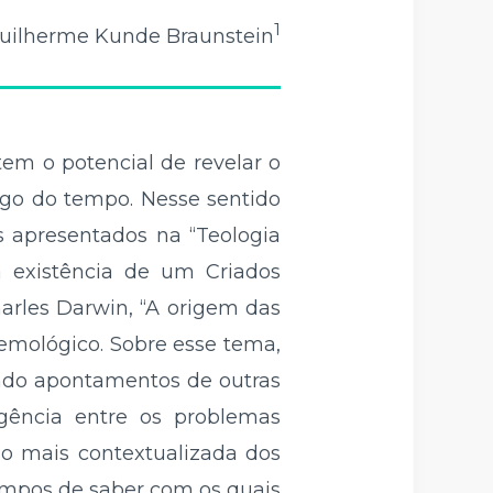
1
uilherme Kunde Braunstein
em o potencial de revelar o
go do tempo. Nesse sentido
s apresentados na “Teologia
a existência de um Criados
arles Darwin, “A origem das
temológico. Sobre esse tema,
ndo apontamentos de outras
rgência entre os problemas
ão mais contextualizada dos
ampos de saber com os quais