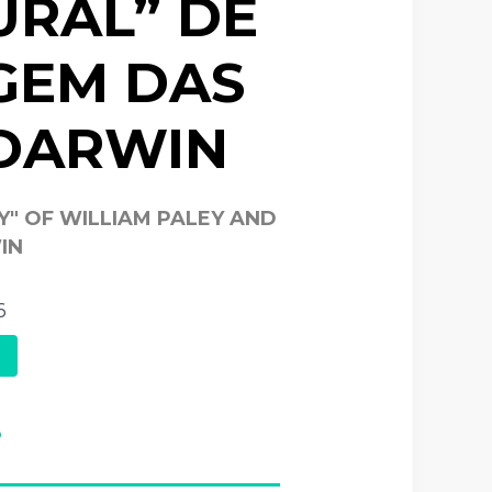
URAL” DE
IGEM DAS
 DARWIN
" OF WILLIAM PALEY AND
IN
6
3