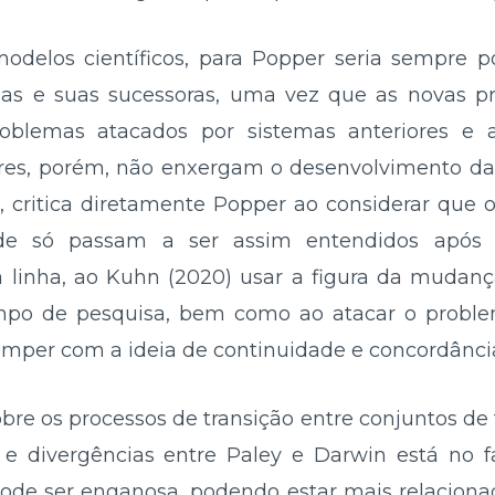
modelos científicos, para Popper seria sempre 
ias e suas sucessoras, uma vez que as novas 
oblemas atacados por sistemas anteriores e 
ores, porém, não enxergam o desenvolvimento da 
, critica diretamente Popper ao considerar que 
dade só passam a ser assim entendidos apó
 linha, ao Kuhn (2020) usar a figura da mudança
mpo de pesquisa, bem como ao atacar o proble
romper com a ideia de continuidade e concordância 
bre os processos de transição entre conjuntos de 
s e divergências entre Paley e Darwin está no 
s pode ser enganosa, podendo estar mais relacio