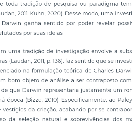
e toda tradição de pesquisa ou paradigma tem
Laudan, 2011; Kuhn, 2020). Desse modo, uma inve
 Darwin ganha sentido por poder revelar possív
utados por suas ideias.
uma tradição de investigação envolve a subs
s (Laudan, 2011, p. 136), faz sentido que se inves
uenciado na formulação teórica de Charles Darwin.
um bom objeto de análise a ser contraposto com 
ão de que Darwin representaria justamente um r
há época (Bizzo, 2010). Especificamente, ao Pal
e vestígios da criação, acabando por se contrapo
o da seleção natural e sobrevivências dos m