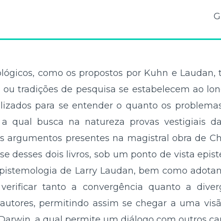
G
ógicos, como os propostos por Kuhn e Laudan, t
u tradições de pesquisa se estabelecem ao lon
lizados para se entender o quanto os problema
, a qual busca na natureza provas vestigiais d
os argumentos presentes na magistral obra de Ch
ise desses dois livros, sob um ponto de vista epis
pistemologia de Larry Laudan, bem como adota
l verificar tanto a convergência quanto a dive
 autores, permitindo assim se chegar a uma vis
Darwin, a qual permite um diálogo com outros c