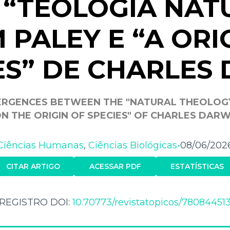
 “TEOLOGIA NAT
 PALEY E “A OR
ES” DE CHARLES
RGENCES BETWEEN THE "NATURAL THEOLOGY
ON THE ORIGIN OF SPECIES" OF CHARLES DARW
Ciências Humanas
,
Ciências Biológicas
08/06/202
•
CITAR ARTIGO
ACESSAR PDF
ESTATÍSTICAS
REGISTRO DOI:
10.70773/revistatopicos/78084451