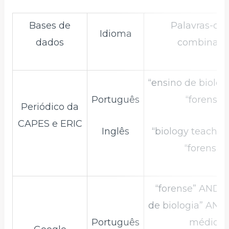
Bases de
Palavras-ch
Idioma
dados
combinada
“ensino de biolo
Português
“forense”
Periódico da
CAPES e ERIC
Inglês
“biology teachi
“forensic”
“forense” AND “
de biologia” AND
Português
médio”