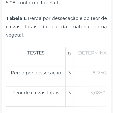
5,08, conforme tabela 1.
Tabela 1.
Perda por dessecação e do teor de
cinzas totais do pó da matéria prima
vegetal.
TESTES
ŋ
DETERMINAÇÕE
Perda por dessecação
3
8,16±0,116
Teor de cinzas totais
3
5,08±0,36