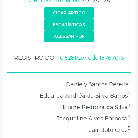
Ciências Humanas
25/02/2026
•
CITAR ARTIGO
ESTATÍSTICAS
ACESSAR PDF
REGISTRO DOI:
10.5281/zenodo.18767013
1
Daniely Santos Pereira
2
Eduarda Andréa da Silva Barros
3
Eliane Pedroza da Silva
4
Jacqueline Alves Barbosa
5
Jair Boto Cruz