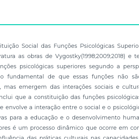
tituição Social das Funções Psicológicas Superi
ratura as obras de Vygostky(1998;2009;2018) e t
ções psicológicas superiores segundo a pers
ípio fundamental de que essas funções não s
, mas emergem das interações sociais e cultur
onclui que a constituição das funções psicológi
nvolve a interação entre o social e o psicológ
tivas para a educação e o desenvolvimento hum
iores é um processo dinâmico que ocorre em conte
influência das práticas culturais nas capacidade