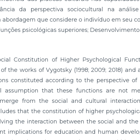
vância da perspectiva sociocultural na anál
abordagem que considere o indivíduo em seu conte
Funções psicológicas superiores; Desenvolvimen
ocial Constitution of Higher Psychological Fun
w of the works of Vygotsky (1998; 2009; 2018) and 
ions constituted according to the perspective of
assumption that these functions are not mer
merge from the social and cultural interaction
udes that the constitution of higher psychologica
ng the interaction between the social and the p
ant implications for education and human deve