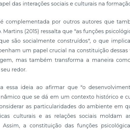
pel das interações sociais e culturais na formação
y é complementada por outros autores que tam
co. Martins (2015) ressalta que "as funções psicoló
que são socialmente construídos", o que impli
enham um papel crucial na constituição dessas
izagem, mas também transforma a maneira como
seu redor.
ça essa ideia ao afirmar que "o desenvolvimen
nâmico que se dá em um contexto histórico e cult
onsiderar as particularidades do ambiente em que
cas culturais e as relações sociais moldam a
. Assim, a constituição das funções psicológic