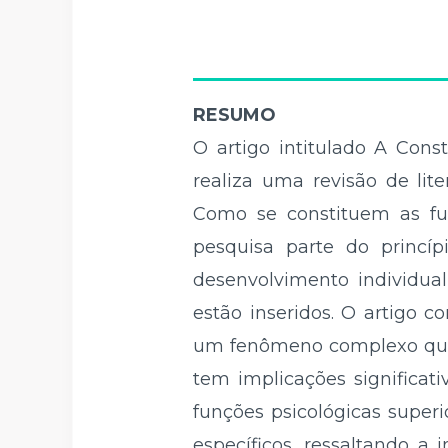
RESUMO
O artigo intitulado A Cons
realiza uma revisão de lite
Como se constituem as fun
pesquisa parte do princ
desenvolvimento individual
estão inseridos. O artigo c
um fenômeno complexo que e
tem implicações significa
funções psicológicas super
específicos, ressaltando a 