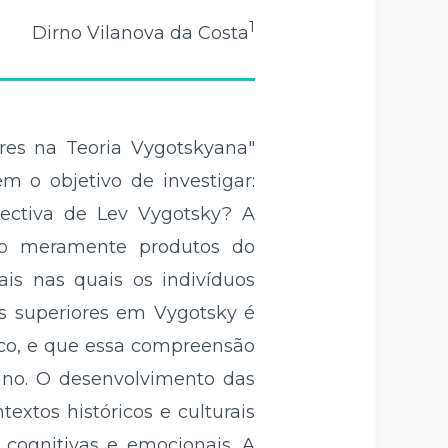
1
Dirno Vilanova da Costa
ores na Teoria Vygotskyana"
em o objetivo de investigar:
pectiva de Lev Vygotsky? A
ão meramente produtos do
ais nas quais os indivíduos
cas superiores em Vygotsky é
ico, e que essa compreensão
ano. O desenvolvimento das
xtos históricos e culturais
s cognitivas e emocionais. A