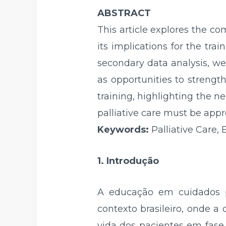
ABSTRACT
This article explores the com
its implications for the tra
secondary data analysis, we 
as opportunities to strengt
training, highlighting the n
palliative care must be appro
Keywords:
Palliative Care, 
1. Introdução
A educação em cuidados p
contexto brasileiro, onde 
vida dos pacientes em fase