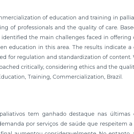
mercialization of education and training in pallia
ining of professionals and the quality of care. Bas
identified the main challenges faced in offering 
hen education in this area. The results indicate 
eed for regulation and standardization of content.
ached critically, considering ethics and the qualit
Education, Training, Commercialization, Brazil.
aliativos tem ganhado destaque nas últimas 
a demanda por serviços de saúde que respeitem a
 final aumentou consideravelmente. No entanto, 