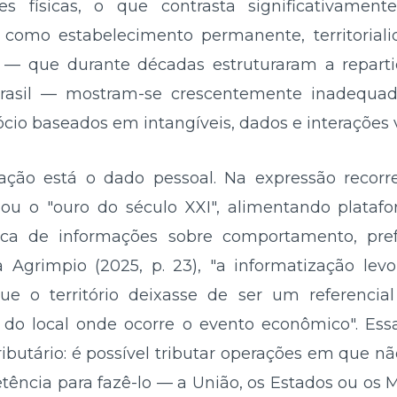
es físicas, o que contrasta significativamen
 como estabelecimento permanente, territoriali
o — que durante décadas estruturaram a repart
rasil — mostram-se crescentemente inadequad
io baseados em intangíveis, dados e interações v
ção está o dado pessoal. Na expressão recorre
 ou o "ouro do século XXI", alimentando plataf
roca de informações sobre comportamento, pref
 Agrimpio (2025, p. 23), "a informatização levou
ue o território deixasse de ser um referencia
ão do local onde ocorre o evento econômico". Es
ibutário: é possível tributar operações em que nã
ncia para fazê-lo — a União, os Estados ou os M