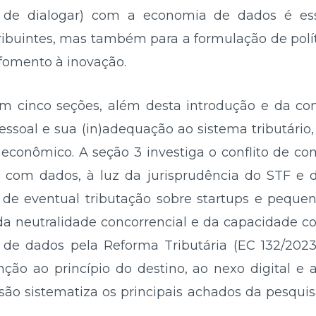
a de dialogar) com a economia de dados é es
ribuintes, mas também para a formulação de polí
e fomento à inovação.
em cinco seções, além desta introdução e da con
essoal e sua (in)adequação ao sistema tributári
 econômico. A seção 3 investiga o conflito de c
 com dados, à luz da jurisprudência do STF e 
 de eventual tributação sobre startups e peque
da neutralidade concorrencial e da capacidade con
de dados pela Reforma Tributária (EC 132/202
nção ao princípio do destino, ao nexo digital e
lusão sistematiza os principais achados da pesqu