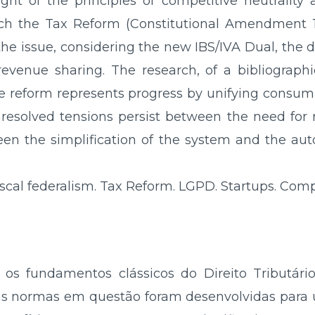
ht of the principles of competitive neutrality and
ch the Tax Reform (Constitutional Amendment 13
he issue, considering the new IBS/IVA Dual, the d
evenue sharing. The research, of a bibliograp
he reform represents progress by unifying consum
unresolved tensions persist between the need for
een the simplification of the system and the aut
scal federalism. Tax Reform. LGPD. Startups. Compe
a os fundamentos clássicos do Direito Tributár
, "as normas em questão foram desenvolvidas pa