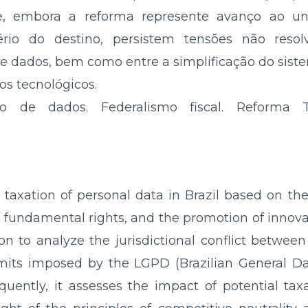
, embora a reforma represente avanço ao uni
rio do destino, persistem tensões não resol
de dados, bem como entre a simplificação do sis
os tecnológicos.
ão de dados. Federalismo fiscal. Reforma Tr
e taxation of personal data in Brazil based on th
f fundamental rights, and the promotion of innovati
ion to analyze the jurisdictional conflict between
mits imposed by the LGPD (Brazilian General Da
quently, it assesses the impact of potential ta