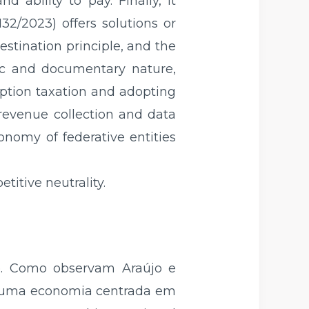
 ability to pay. Finally, it
2/2023) offers solutions or
estination principle, and the
hic and documentary nature,
ption taxation and adopting
 revenue collection and data
onomy of federative entities
titive neutrality.
io. Como observam Araújo e
ra uma economia centrada em