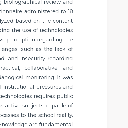
g bibliographical review and
ionnaire administered to 18
lyzed based on the content
ding the use of technologies
ive perception regarding the
llenges, such as the lack of
ad, and insecurity regarding
ctical, collaborative, and
agogical monitoring. It was
of institutional pressures and
 technologies requires public
s active subjects capable of
ocesses to the school reality.
al knowledge are fundamental