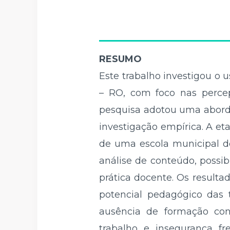
RESUMO
Este trabalho investigou o 
– RO, com foco nas percepç
pesquisa adotou uma abordag
investigação empírica. A et
de uma escola municipal d
análise de conteúdo, possib
prática docente. Os resulta
potencial pedagógico das t
ausência de formação cont
trabalho e insegurança fr