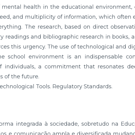
f mental health in the educational environment, 
peed, and multiplicity of information, which ofte
rything. The research, based on direct observat
y readings and bibliographic research in books, ar
rces this urgency. The use of technological and di
he school environment is an indispensable cond
f individuals, a commitment that resonates de
 of the future.
echnological Tools. Regulatory Standards.
orma integrada à sociedade, sobretudo na Educ
tados e comunicação ampla e diversificada muda