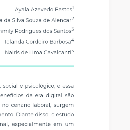
1
Ayala Azevedo Bastos
2
a da Silva Souza de Alencar
3
mily Rodrigues dos Santos
4
Iolanda Cordeiro Barbosa
5
Nairis de Lima Cavalcanti
social e psicológico, e essa
nefícios da era digital são
 no cenário laboral, surgem
to. Diante disso, o estudo
onal, especialmente em um