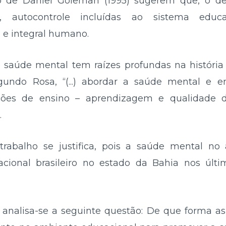
o de Daniel Goleman (1995) sugerem que, o de
autocontrole incluídas ao sistema educac
e integral humano.
 saúde mental tem raízes profundas na história
undo Rosa, “(...) abordar a saúde mental e 
ções de ensino – aprendizagem e qualidade d
.
trabalho se justifica, pois a saúde mental no 
cional brasileiro no estado da Bahia nos últ
, analisa-se a seguinte questão: De que forma as