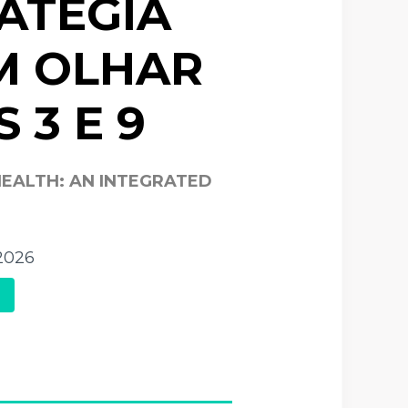
ATÉGIA
M OLHAR
 3 E 9
HEALTH: AN INTEGRATED
2026