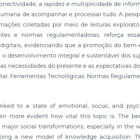
nectividade, a rapidez e multiplicidade de info
humana de acompanhar e processar tudo. A pesqu
ações coletadas por meio de leituras exploratór
 sites e normas regulamentadoras, reforça ess
 digitais, evidenciando que a promoção do bem-
a o desenvolvimento integral e sustentável dos s
s necessidades do presente e as expectativas do 
al. Ferramentas Tecnológicas. Normas Regulame
linked to a state of emotional, social, and psyc
n more evident how vital this topic is. The bene
major social transformations, especially in the
ping a new model of knowledge acquisition. The