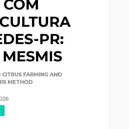
 COM
ICULTURA
DES-PR:
 MESMIS
 CITRUS FARMING AND
MIS METHOD
026