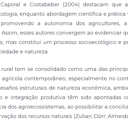
 Caporal e Costabeber (2004) destacam que a 
cologia, enquanto abordagem científica e prática
, promovendo a autonomia dos agricultores, a
l. Assim, esses autores convergem ao evidenciar q
os, mas constitui um processo socioecológico e p
ciedade e natureza.
 rural tem se consolidado como uma das princi
grícola contemporâneo, especialmente no contex
afios estruturais de natureza econômica, ambien
ção e integração produtiva têm sido apontadas c
ia dos agroecossistemas, ao possibilitar a concil
rvação dos recursos naturais (Zulian; Dörr; Almeida