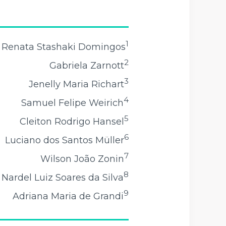
1
 Renata Stashaki Domingos
2
Gabriela Zarnott
3
Jenelly Maria Richart
4
Samuel Felipe Weirich
5
Cleiton Rodrigo Hansel
6
Luciano dos Santos Müller
7
Wilson João Zonin
8
Nardel Luiz Soares da Silva
9
Adriana Maria de Grandi