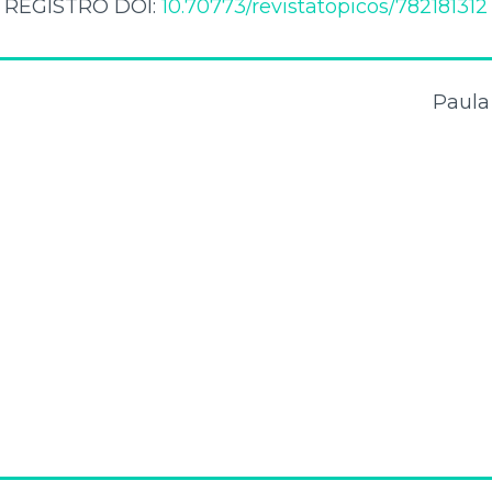
REGISTRO DOI:
10.70773/revistatopicos/782181312
Paula