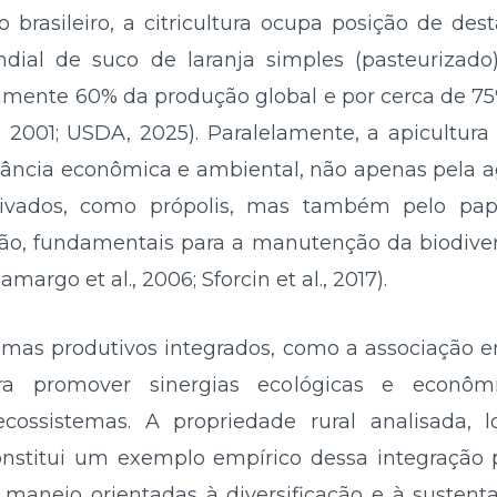
 brasileiro, a citricultura ocupa posição de des
dial de suco de laranja simples (pasteurizado
mente 60% da produção global e por cerca de 75
., 2001; USDA, 2025). Paralelamente, a apicultu
evância econômica e ambiental, não apenas pela a
vados, como própolis, mas também pelo papel
ção, fundamentais para a manutenção da biodive
margo et al., 2006; Sforcin et al., 2017).
emas produtivos integrados, como a associação entr
ra promover sinergias ecológicas e econômi
ecossistemas. A propriedade rural analisada, 
constitui um exemplo empírico dessa integração p
 manejo orientadas à diversificação e à sustenta