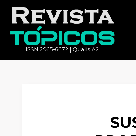
ISSN 2965-6672 | Qualis A2
SU