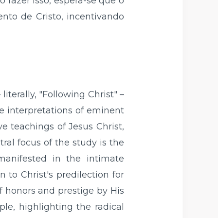
o fazer isso, espera-se que o
nto de Cristo, incentivando
iterally, "Following Christ" –
e interpretations of eminent
e teachings of Jesus Christ,
al focus of the study is the
manifested in the intimate
 to Christ's predilection for
f honors and prestige by His
ple, highlighting the radical