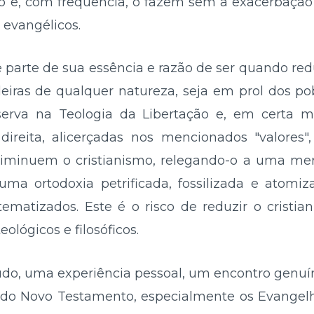
 e, com frequência, o fazem sem a exacerbação
evangélicos.
e parte de sua essência e razão de ser quando re
iras de qualquer natureza, seja em prol dos po
erva na Teologia da Libertação e, em certa me
ireita, alicerçadas nos mencionados "valores
iminuem o cristianismo, relegando-o a uma mera
ma ortodoxia petrificada, fossilizada e atomiz
tematizados. Este é o risco de reduzir o cristi
eológicos e filosóficos.
tudo, uma experiência pessoal, um encontro genuí
s do Novo Testamento, especialmente os Evange