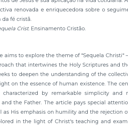
tos de Jesus e sua aplicação na vida cotidiana. A
tiva renovada e enriquecedora sobre o seguime
da fé cristã.
quela Crist
. Ensinamento Cristão.
aims to explore the theme of "Sequela Christi" – l
oach that intertwines the Holy Scriptures and th
seeks to deepen the understanding of the collectiv
light on the essence of human existence. The centr
t, characterized by remarkable simplicity and 
and the Father. The article pays special attention
ll as His emphasis on humility and the rejection o
plored in the light of Christ's teaching and exam