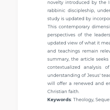
novelty introduced by the I
rabbinic discipleship, unde
study is updated by incorpor
This contemporary dimensio
perspectives of the leade
updated view of what it mea
and teachings remain relev
summary, the article seeks 
contextualized analysis o
understanding of Jesus' teach
will offer a renewed and en
Christian faith.
Keywords
:
Theology, Sequel