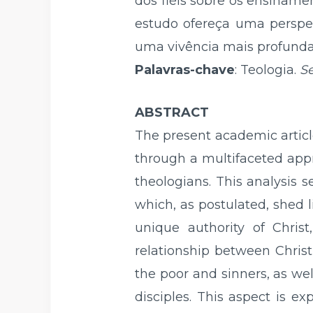
dos fiéis sobre os ensinamen
estudo ofereça uma perspec
uma vivência mais profunda 
Palavras-chave
:
Teologia.
Se
ABSTRACT
The present academic article 
through a multifaceted appr
theologians. This analysis 
which, as postulated, shed 
unique authority of Chris
relationship between Christ 
the poor and sinners, as we
disciples. This aspect is ex