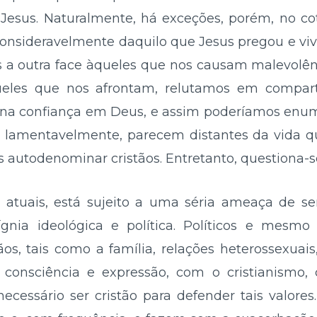
sus. Naturalmente, há exceções, porém, no coti
onsideravelmente daquilo que Jesus pregou e v
 a outra face àqueles que nos causam malevolê
ueles que nos afrontam, relutamos em compart
na confiança em Deus, e assim poderíamos enum
e, lamentavelmente, parecem distantes da vida 
 autodenominar cristãos. Entretanto, questiona-
 atuais, está sujeito a uma séria ameaça de ser
nia ideológica e política. Políticos e mesmo i
ãos, tais como a família, relações heterossexuai
e consciência e expressão, com o cristianismo,
ecessário ser cristão para defender tais valore