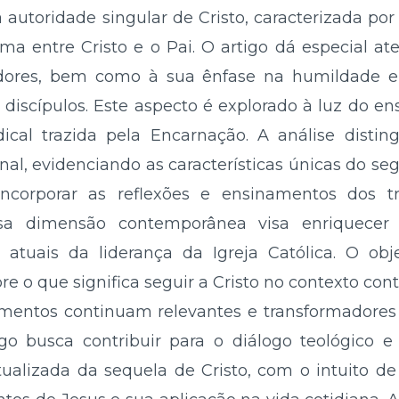
a autoridade singular de Cristo, caracterizada po
ma entre Cristo e o Pai. O artigo dá especial at
dores, bem como à sua ênfase na humildade e 
s discípulos. Este aspecto é explorado à luz do en
ical trazida pela Encarnação. A análise distin
onal, evidenciando as características únicas do se
incorporar as reflexões e ensinamentos dos t
ssa dimensão contemporânea visa enriquece
 atuais da liderança da Igreja Católica. O ob
re o que significa seguir a Cristo no contexto con
mentos continuam relevantes e transformadores
o busca contribuir para o diálogo teológico e 
tualizada da sequela de Cristo, com o intuito 