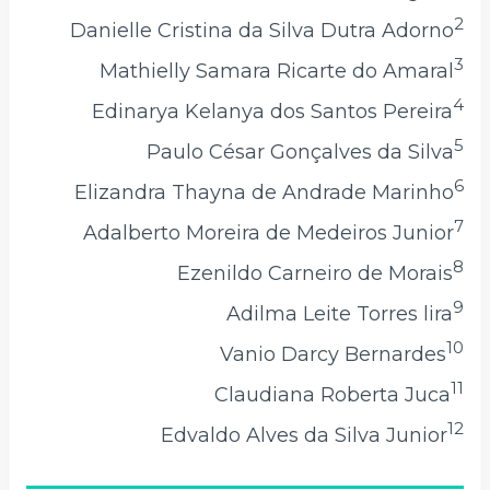
2
Danielle Cristina da Silva Dutra Adorno
3
Mathielly Samara Ricarte do Amaral
4
Edinarya Kelanya dos Santos Pereira
5
Paulo César Gonçalves da Silva
6
Elizandra Thayna de Andrade Marinho
7
Adalberto Moreira de Medeiros Junior
8
Ezenildo Carneiro de Morais
9
Adilma Leite Torres lira
10
Vanio Darcy Bernardes
11
Claudiana Roberta Juca
12
Edvaldo Alves da Silva Junior