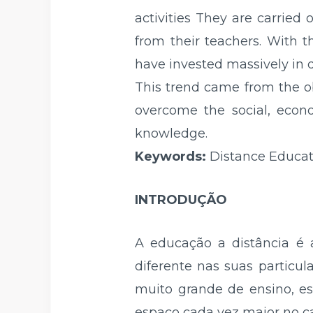
activities They are carried
from their teachers. With t
have invested massively in 
This trend came from the ob
overcome the social, econo
knowledge.
Keywords:
Distance Educati
INTRODUÇÃO
A educação a distância é 
diferente nas suas particu
muito grande de ensino, e
espaço cada vez maior no c