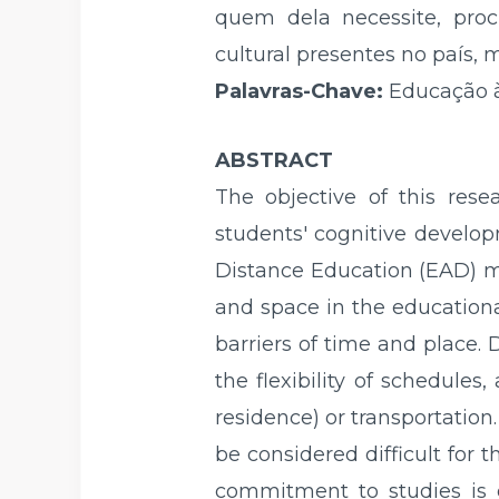
quem dela necessite, pro
cultural presentes no país,
Palavras-Chave:
Educação à
ABSTRACT
The objective of this rese
students' cognitive develop
Distance Education (EAD) mo
and space in the educationa
barriers of time and place. D
the flexibility of schedule
residence) or transportatio
be considered difficult for 
commitment to studies is es