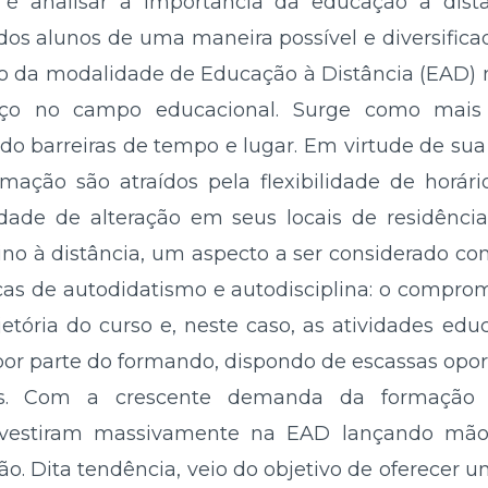
a é analisar a importância da educação a di
dos alunos de uma maneira possível e diversifica
 da modalidade de Educação à Distância (EAD) n
aço no campo educacional. Surge como mai
o barreiras de tempo e lugar. Em virtude de sua 
mação são atraídos pela flexibilidade de horár
dade de alteração em seus locais de residência
o à distância, um aspecto a ser considerado com
as de autodidatismo e autodisciplina: o compr
ajetória do curso e, neste caso, as atividades edu
r parte do formando, dispondo de escassas opor
es. Com a crescente demanda da formação s
 investiram massivamente na EAD lançando mão
o. Dita tendência, veio do objetivo de oferecer 