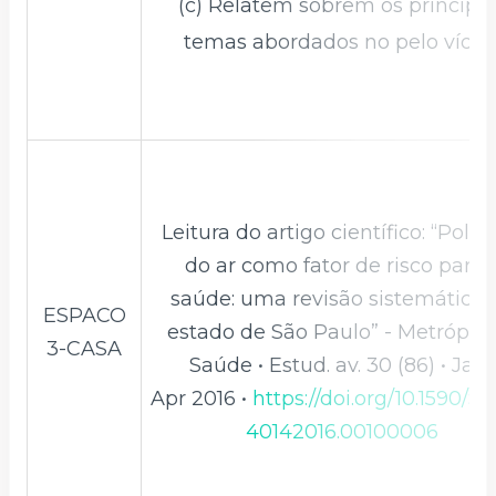
(c) Relatem sobrem os principai
temas abordados no pelo vídeo
Leitura do artigo científico: “Polui
do ar como fator de risco para 
saúde: uma revisão sistemática 
ESPACO
estado de São Paulo” - Metrópol
3-CASA
Saúde • Estud. av. 30 (86) • Jan-
Apr 2016 •
https://doi.org/10.1590/S
40142016.00100006