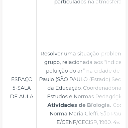
particulados na atmosfera.
Resolver uma situação-problema
grupo, relacionada aos “índices 
poluição do ar” na cidade de Sã
ESPAÇO
Paulo (SÃO PAULO (Estado) Secret
5-SALA
da Educação. Coordenadoria d
DE AULA
Estudos e Normas Pedagógicas
Atividades de Biologia.
Coord
Norma Maria Cleffi. São Paulo,
E/CENP/CECISP, 1980. 4v.