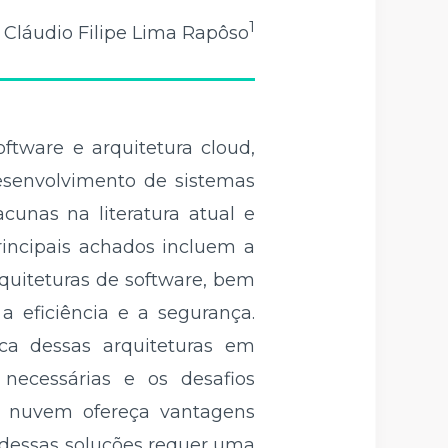
1
Cláudio Filipe Lima Rapôso
oftware e arquitetura cloud,
esenvolvimento de sistemas
cunas na literatura atual e
rincipais achados incluem a
rquiteturas de software, bem
 eficiência e a segurança.
ica dessas arquiteturas em
 necessárias e os desafios
 nuvem ofereça vantagens
az dessas soluções requer uma