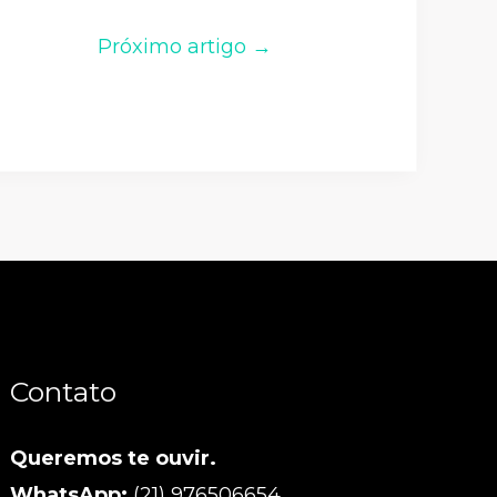
Próximo artigo →
Contato
Queremos te ouvir.
WhatsApp:
(21) 976506654