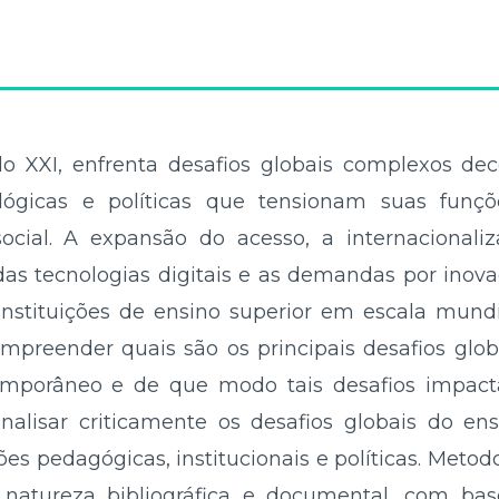
lo XXI, enfrenta desafios globais complexos de
ológicas e políticas que tensionam suas funçõ
cial. A expansão do acesso, a internacionaliz
 das tecnologias digitais e as demandas por ino
instituições de ensino superior em escala mund
mpreender quais são os principais desafios glob
emporâneo e de que modo tais desafios impac
analisar criticamente os desafios globais do en
es pedagógicas, institucionais e políticas. Met
 natureza bibliográfica e documental, com ba