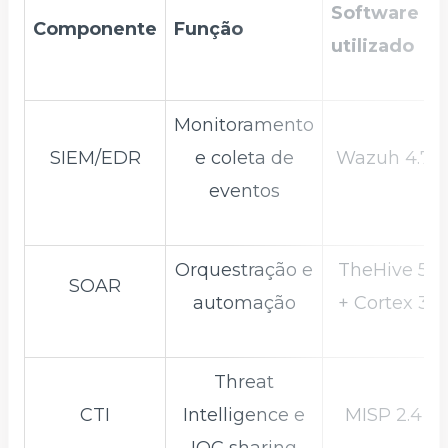
Software
Componente
Função
utilizado
Monitoramento
SIEM/EDR
e coleta de
Wazuh 4.7
eventos
Orquestração e
TheHive 5
SOAR
automação
+ Cortex 3
Threat
CTI
Intelligence e
MISP 2.4
IOC sharing