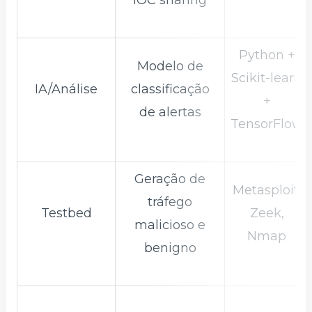
Python +
Modelo de
Scikit-learn
IA/Análise
classificação
+
de alertas
TensorFlow
Geração de
Metasploit,
tráfego
Testbed
Zeek,
malicioso e
Nmap
benigno