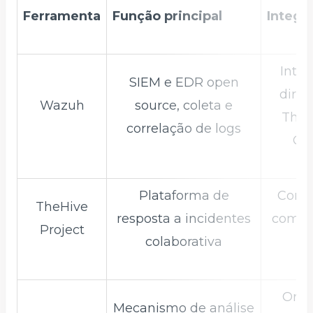
Ferramenta
Função principal
Integr
Inte
SIEM e EDR open
dire
Wazuh
source, coleta e
TheH
correlação de logs
Co
Plataforma de
Comp
TheHive
resposta a incidentes
com C
Project
colaborativa
M
Orqu
Mecanismo de análise