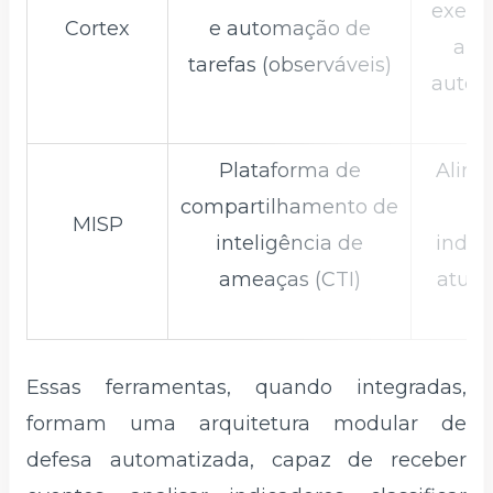
execu
Cortex
e automação de
aná
tarefas (observáveis)
autom
Plataforma de
Alime
compartilhamento de
c
MISP
inteligência de
indic
ameaças (CTI)
atual
Essas ferramentas, quando integradas,
formam uma arquitetura modular de
defesa automatizada, capaz de receber