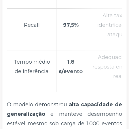
Alta taxa 
Recall
97,5%
identificaçã
ataques
Adequado p
Tempo médio
1,8
resposta em 
de inferência
s/evento
real
O modelo demonstrou
alta capacidade de
generalização
e manteve desempenho
estável mesmo sob carga de 1.000 eventos