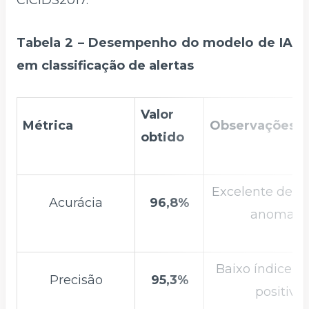
CICIDS2017.
Tabela 2 – Desempenho do modelo de IA
em classificação de alertas
Valor
Métrica
Observações
obtido
Excelente dete
Acurácia
96,8%
anomalia
Baixo índice de
Precisão
95,3%
positivo