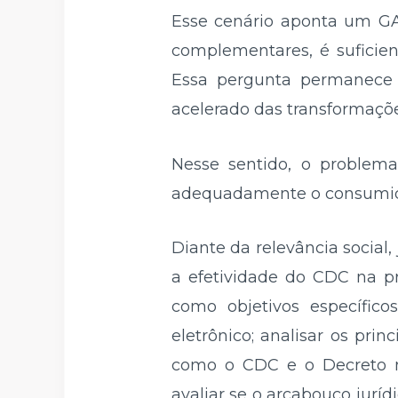
Esse cenário aponta um GA
complementares, é suficie
Essa pergunta permanece r
acelerado das transformações
Nesse sentido, o problem
adequadamente o consumidor
Diante da relevância social,
a efetividade do CDC na p
como objetivos específicos
eletrônico; analisar os prin
como o CDC e o Decreto nº 
avaliar se o arcabouço juríd