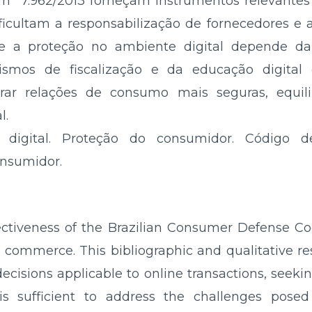
º 7.962/2013 forneçam instrumentos relevantes
ficultam a responsabilização de fornecedores e a
e a proteção no ambiente digital depende da
ismos de fiscalização e da educação digital
rar relações de consumo mais seguras, equili
l.
 digital. Proteção do consumidor. Código 
onsumidor.
ectiveness of the Brazilian Consumer Defense C
al commerce. This bibliographic and qualitative re
 decisions applicable to online transactions, see
 sufficient to address the challenges posed