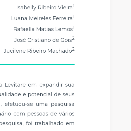
1
Isabelly Ribeiro Vieira
1
Luana Meireles Ferreira
1
Rafaella Matias Lemos
2
José Cristiano de Góis
2
Jucilene Ribeiro Machado
sa Levitare em expandir sua
ualidade e potencial de seus
a, efetuou-se uma pesquisa
nário com pessoas de vários
 pesquisa, foi trabalhado em