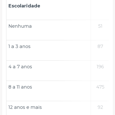
Escolaridade
Nenhuma
51
1 a 3 anos
87
4 a 7 anos
196
8 a 11 anos
475
12 anos e mais
92