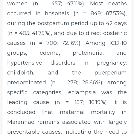
women (n = 457; 47.11%). Most deaths
occurred in hospitals (n = 849; 87.53%),
during the postpartum period up to 42 days
(n = 405; 41.75%), and due to direct obstetric
causes (n = 700; 72.16%). Among ICD-10
groups, edema, proteinuria, and
hypertensive disorders in pregnancy,
childbirth, and the puerperium
predominated (n = 278; 28.66%); among
specific categories, eclampsia was the
leading cause (n = 157; 16.19%). It is
concluded that maternal mortality in
Maranhão remains associated with largely
preventable causes, indicating the need to