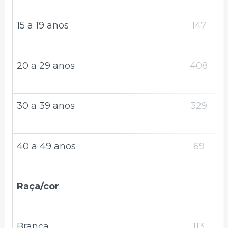
15 a 19 anos
147
20 a 29 anos
408
30 a 39 anos
329
40 a 49 anos
69
Raça/cor
Branca
113