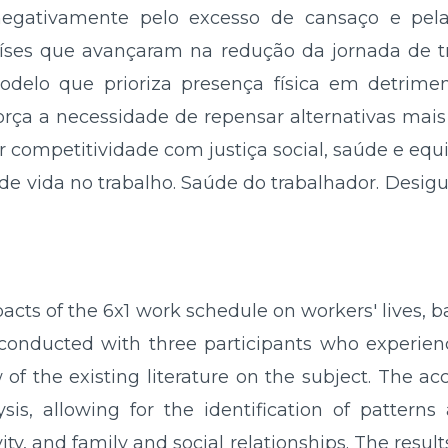
 negativamente pelo excesso de cansaço e pe
ses que avançaram na redução da jornada de tr
elo que prioriza presença física em detrime
força a necessidade de repensar alternativas mai
ar competitividade com justiça social, saúde e eq
de vida no trabalho. Saúde do trabalhador. Desigu
pacts of the 6x1 work schedule on workers' lives, 
s conducted with three participants who experien
 of the existing literature on the subject. The a
sis, allowing for the identification of patterns
ity, and family and social relationships. The resu