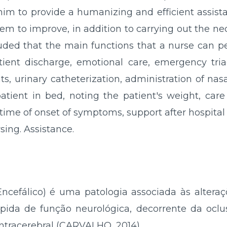
o him to provide a humanizing and efficient assis
m to improve, in addition to carrying out the nec
cluded that the main functions that a nurse can p
tient discharge, emotional care, emergency tria
ts, urinary catheterization, administration of nas
patient in bed, noting the patient's weight, care
me of onset of symptoms, support after hospital
sing. Assistance.
ncefálico) é uma patologia associada às alteraç
ápida de função neurológica, decorrente da oc
ntracerebral (CARVALHO, 2014).