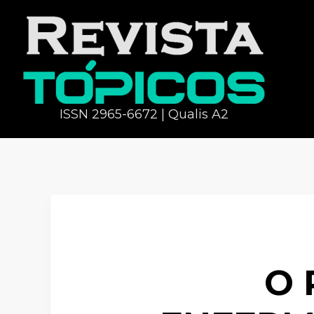
ISSN 2965-6672 | Qualis A2
O 