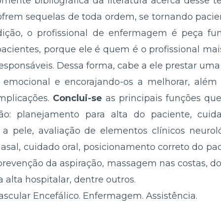
omente bibliográfica da literatura acerca desse 
frem sequelas de toda ordem, se tornando pacient
ição, o profissional de enfermagem é peça f
ientes, porque ele é quem é o profissional mai
responsáveis. Dessa forma, cabe a ele prestar um
o emocional e encorajando-os a melhorar, além 
mplicações.
Conclui-se
as principais funções q
: planejamento para alta do paciente, cuid
 pele, avaliação de elementos clínicos neurológ
asal, cuidado oral, posicionamento correto do paci
prevenção da aspiração, massagem nas costas, do
 alta hospitalar, dentre outros.
ascular Encefálico. Enfermagem. Assistência.