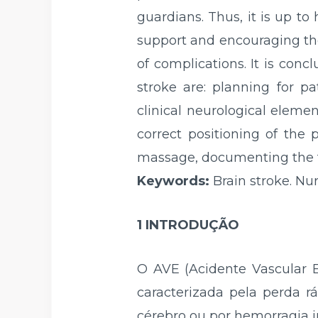
guardians. Thus, it is up t
support and encouraging the
of complications. It is con
stroke are: planning for pa
clinical neurological elemen
correct positioning of the 
massage, documenting the ti
Keywords:
Brain stroke. Nur
1 INTRODUÇÃO
O AVE (Acidente Vascular E
caracterizada pela perda r
cérebro ou por hemorragia i