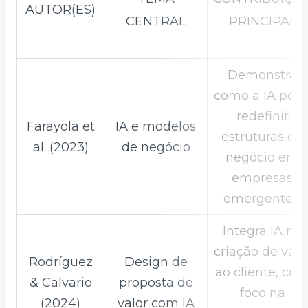
AUTOR(ES)
CENTRAL
PRINCIPAL
Demonstra
como a IA pod
redefinir
Farayola et
IA e modelos
estruturas de
al. (2023)
de negócio
negócio em
empresas
emergentes.
Integra IA na
criação de valo
Rodríguez
Design de
ao cliente, co
& Calvario
proposta de
foco na
(2024)
valor com IA