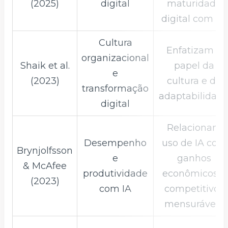
(2025)
digital
maturidade
digital com IA.
Cultura
Enfatizam o
organizacional
Shaik et al.
papel da
e
(2023)
cultura e da
transformação
adaptabilidade
digital
Relacionam
Desempenho
uso de IA com
Brynjolfsson
e
ganhos
& McAfee
produtividade
econômicos e
(2023)
com IA
competitivos
mensuráveis.