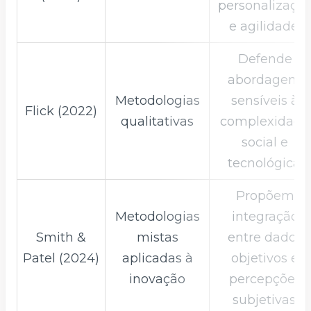
personalizaçã
e agilidade.
Defende
abordagens
Metodologias
sensíveis à
Flick (2022)
qualitativas
complexidade
social e
tecnológica.
Propõem
Metodologias
integração
Smith &
mistas
entre dados
Patel (2024)
aplicadas à
objetivos e
inovação
percepções
subjetivas.