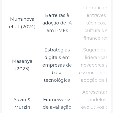
Identificam
Barreiras à
entraves
Muminova
adoção de IA
técnicos,
et al. (2024)
em PMEs
culturais e
financeiros.
Estratégias
Sugere que
digitais em
lideranças
Masenya
empresas de
inovadoras sã
(2023)
base
essenciais par
tecnológica
adoção de IA.
Apresentam
Savin &
Frameworks
modelos
Murzin
de avaliação
evolutivos da