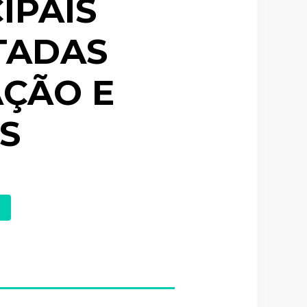
IPAIS
TADAS
AÇÃO E
S