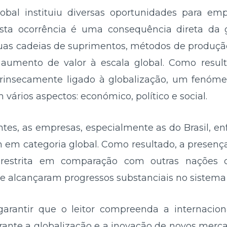
bal instituiu diversas oportunidades para e
Esta ocorrência é uma consequência direta da 
suas cadeias de suprimentos, métodos de produç
e aumento de valor à escala global. Como resul
intrinsecamente ligado à globalização, um fenó
vários aspectos: económico, político e social.
ntes, as empresas, especialmente as do Brasil, e
 em categoria global. Como resultado, a presença
 restrita em comparação com outras nações 
 e alcançaram progressos substanciais no sistema 
arantir que o leitor compreenda a internacio
rante a globalização e a inovação de novos merca