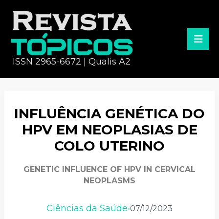
ISSN 2965-6672 | Qualis A2
INFLUÊNCIA GENÉTICA DO
HPV EM NEOPLASIAS DE
COLO UTERINO
GENETIC INFLUENCE OF HPV IN CERVICAL
NEOPLASMS
Ciências da Saúde
07/12/2023
•