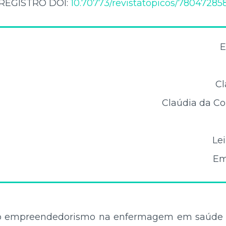
REGISTRO DOI:
10.70773/revistatopicos/78047285
E
Cl
Claúdia da C
Le
Em
a o empreendedorismo na enfermagem em saúde