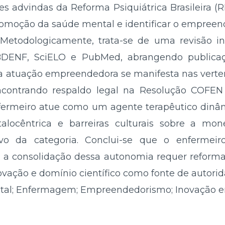
es advindas da Reforma Psiquiátrica Brasileira (RP
romoção da saúde mental e identificar o empre
 Metodologicamente, trata-se de uma revisão int
BDENF, SciELO e PubMed, abrangendo publicaç
a atuação empreendedora se manifesta nas vertent
contrando respaldo legal na Resolução COFEN 
ermeiro atue como um agente terapêutico dinâ
locêntrica e barreiras culturais sobre a mo
tivo da categoria. Conclui-se que o enferm
a consolidação dessa autonomia requer reforma
ovação e domínio científico como fonte de autori
tal; Enfermagem; Empreendedorismo; Inovação 