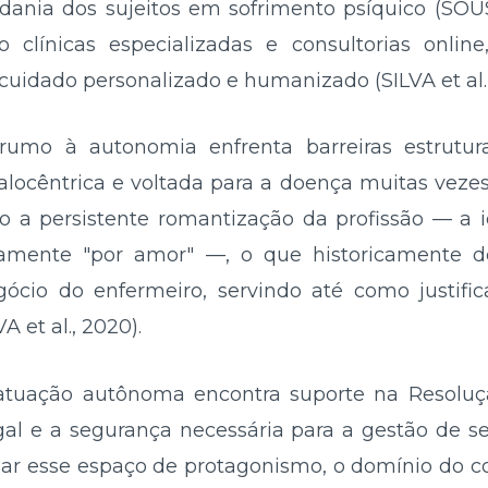
adania dos sujeitos em sofrimento psíquico (SOUSA
mo clínicas especializadas e consultorias onl
cuidado personalizado e humanizado (SILVA et al.,
rumo à autonomia enfrenta barreiras estrutu
cêntrica e voltada para a doença muitas vezes s
so a persistente romantização da profissão — 
vamente "por amor" —, o que historicamente d
gócio do enfermeiro, servindo até como justifica
 et al., 2020).
 atuação autônoma encontra suporte na Resolu
al e a segurança necessária para a gestão de ser
dar esse espaço de protagonismo, o domínio do co