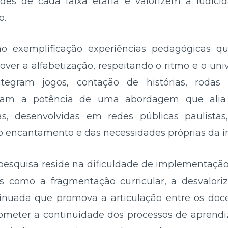
des de cada faixa etária e valorizem a ludi
o.
o exemplificação experiências pedagógicas q
ver a alfabetização, respeitando o ritmo e o univ
ntegram jogos, contação de histórias, rodas
tram a potência de uma abordagem que alia a
as, desenvolvidas em redes públicas paulistas
o encantamento e das necessidades próprias da in
pesquisa reside na dificuldade de implementação 
es como a fragmentação curricular, a desvalori
inuada que promova a articulação entre os doce
meter a continuidade dos processos de aprendi