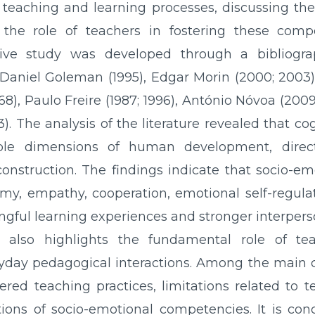
eaching and learning processes, discussing thei
the role of teachers in fostering these comp
ative study was developed through a bibliogr
f Daniel Goleman (1995), Edgar Morin (2000; 200
968), Paulo Freire (1987; 1996), António Nóvoa (20
. The analysis of the literature revealed that cogn
able dimensions of human development, direct
nstruction. The findings indicate that socio-em
y, empathy, cooperation, emotional self-regula
gful learning experiences and stronger interperso
y also highlights the fundamental role of te
day pedagogical interactions. Among the main ch
ered teaching practices, limitations related to t
tions of socio-emotional competencies. It is co