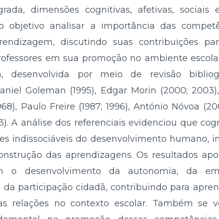
ada, dimensões cognitivas, afetivas, sociais 
 objetivo analisar a importância das competê
endizagem, discutindo suas contribuições pa
rofessores em sua promoção no ambiente escola
a, desenvolvida por meio de revisão bibliog
Daniel Goleman (1995), Edgar Morin (2000; 2003
1968), Paulo Freire (1987; 1996), António Nóvoa (2
3). A análise dos referenciais evidenciou que cogn
es indissociáveis do desenvolvimento humano, i
construção das aprendizagens. Os resultados a
em o desenvolvimento da autonomia, da em
da participação cidadã, contribuindo para apren
as relações no contexto escolar. Também se ve