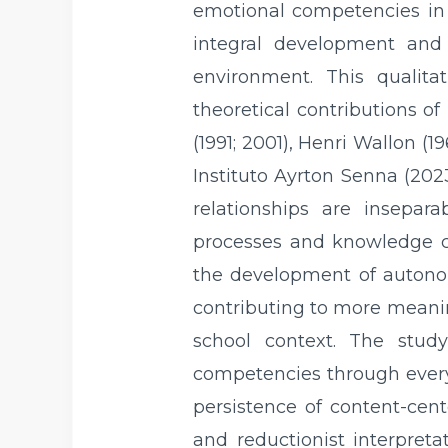
emotional competencies in t
integral development and 
environment. This qualit
theoretical contributions o
(1991; 2001), Henri Wallon (1
Instituto Ayrton Senna (2023)
relationships are insepar
processes and knowledge co
the development of autonom
contributing to more meanin
school context. The stud
competencies through every
persistence of content-cent
and reductionist interpreta