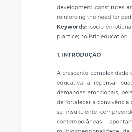
development constitutes an
reinforcing the need for ped
Keywords:
socio-emotion
practice; holistic education.
1. INTRODUÇÃO
A crescente complexidade d
educativa a repensar sua
demandas emocionais, pela 
de fortalecer a convivência
se insuficiente compreend
contemporâneas apon
multidimensionalidade d