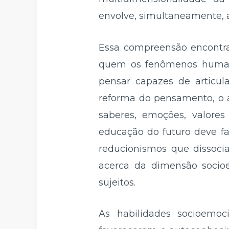
envolve, simultaneamente, asp
Essa compreensão encontra
quem os fenômenos human
pensar capazes de articul
reforma do pensamento, o 
saberes, emoções, valore
educação do futuro deve f
reducionismos que dissoci
acerca da dimensão socioe
sujeitos.
As habilidades socioemoc