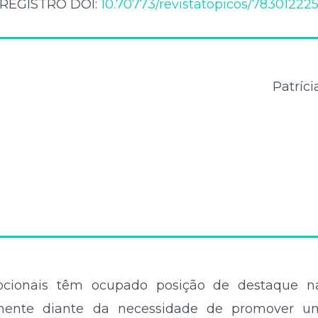
REGISTRO DOI:
10.70773/revistatopicos/78301222
Patríci
cionais têm ocupado posição de destaque na
lmente diante da necessidade de promover