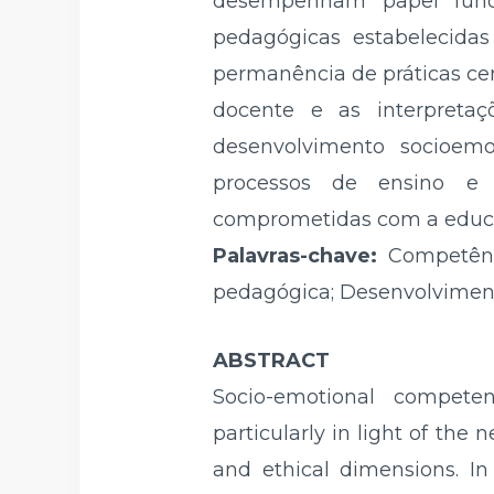
desempenham papel fund
pedagógicas estabelecidas 
permanência de práticas cen
docente e as interpretaç
desenvolvimento socioem
processos de ensino e 
comprometidas com a educaç
Palavras-chave:
Competênc
pedagógica; Desenvolviment
ABSTRACT
Socio-emotional compete
particularly in light of the 
and ethical dimensions. In