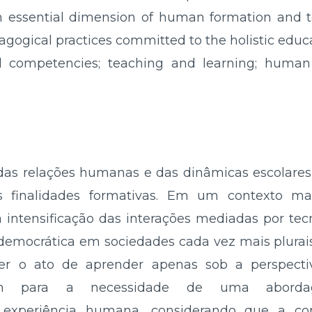
 essential dimension of human formation and t
agogical practices committed to the holistic educa
al competencies; teaching and learning; huma
as relações humanas e das dinâmicas escolares 
s finalidades formativas. Em um contexto m
intensificação das interações mediadas por tec
 democrática em sociedades cada vez mais plurai
er o ato de aprender apenas sob a perspectiv
tam para a necessidade de uma abord
a experiência humana, considerando que a co