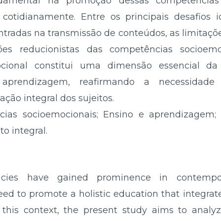
amental na promoção dessas competências 
cotidianamente. Entre os principais desafios 
tradas na transmissão de conteúdos, as limitaçõ
ões reducionistas das competências socioemo
ocional constitui uma dimensão essencial 
aprendizagem, reafirmando a necessidade 
ão integral dos sujeitos.
ias socioemocionais; Ensino e aprendizagem;
o integral.
ncies have gained prominence in contempor
need to promote a holistic education that integrates
 this context, the present study aims to analy