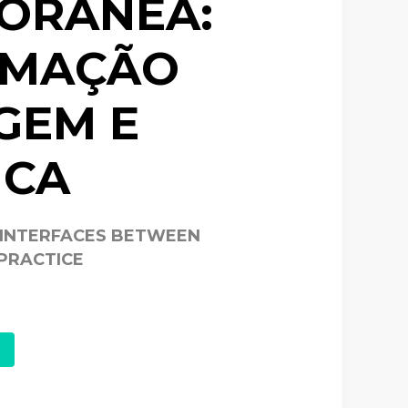
ORÂNEA:
RMAÇÃO
GEM E
ICA
 INTERFACES BETWEEN
PRACTICE