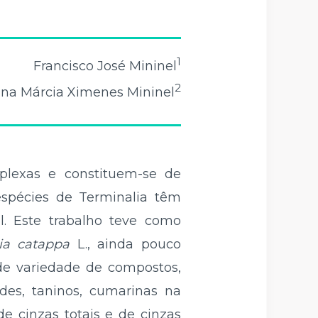
1
Francisco José Mininel
2
ana Márcia Ximenes Mininel
plexas e constituem-se de
espécies de Terminalia têm
. Este trabalho teve como
ia catappa
L., ainda pouco
 de variedade de compostos,
óides, taninos, cumarinas na
de cinzas totais e de cinzas