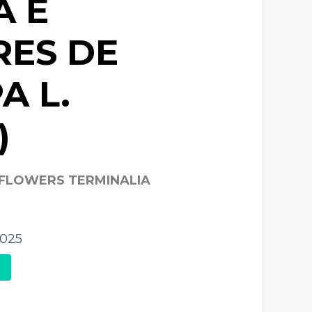
A E
RES DE
A L.
)
FLOWERS TERMINALIA
2025