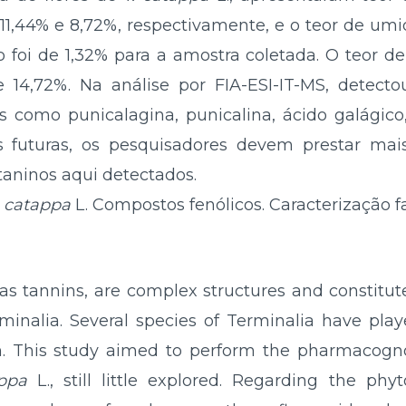
 11,44% e 8,72%, respectivamente, e o teor de umi
o foi de 1,32% para a amostra coletada. O teor de 
e 14,72%. Na análise por FIA-ESI-IT-MS, detect
is como punicalagina, punicalina, ácido galágico,
s futuras, os pesquisadores devem prestar mai
taninos aqui detectados.
. catappa
L. Compostos fenólicos. Caracterização f
s tannins, are complex structures and constitute
inalia. Several species of Terminalia have play
m. This study aimed to perform the pharmacognos
ppa
L., still little explored. Regarding the phy