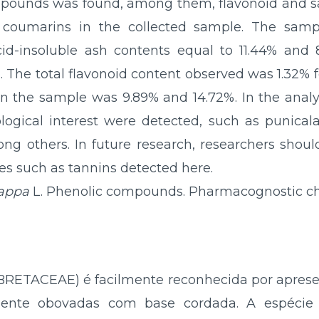
mpounds was found, among them, flavonoid and sa
nd coumarins in the collected sample. The sam
id-insoluble ash contents equal to 11.44% and 8
 The total flavonoid content observed was 1.32% f
in the sample was 9.89% and 14.72%. In the analys
ical interest were detected, such as punicalagi
among others. In future research, researchers shou
es such as tannins detected here.
tappa
L. Phenolic compounds. Pharmacognostic cha
RETACEAE) é facilmente reconhecida por apresent
amente obovadas com base cordada. A espécie