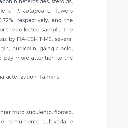
ponin heterosides, steroids,
ple of
T. catappa
L. flowers
.72%, respectively, and the
or the collected sample. The
is by FIA-ESI-IT-MS, several
n, punicalin, galagic acid,
ld pay more attention to the
racterization. Tannins.
ar fruto suculento, fibroso,
 é comumente cultivada e