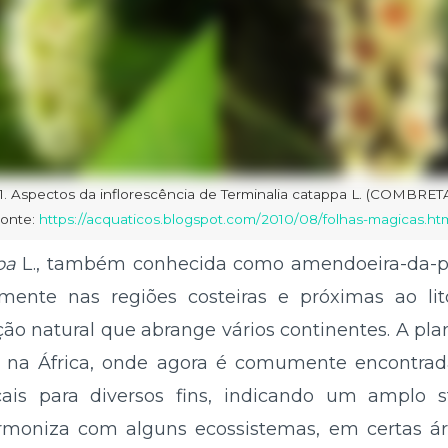
 1. Aspectos da inflorescência de Terminalia catappa L. (COMBRE
Fonte:
https://acquaticos.blogspot.com/2010/08/folhas-magicas.ht
pa
L., também conhecida como amendoeira-da-pr
almente nas regiões costeiras e próximas ao lit
ão natural que abrange vários continentes. A plan
e na África, onde agora é comumente encontrad
icais para diversos fins, indicando um amplo s
rmoniza com alguns ecossistemas, em certas ár