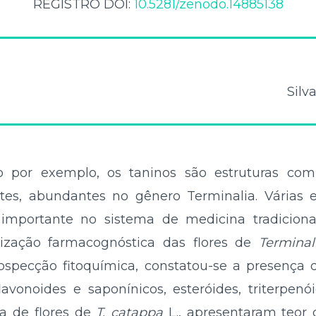
REGISTRO DOI:
10.5281/zenodo.14885138
Silv
o por exemplo, os taninos são estruturas com
ntes, abundantes no gênero Terminalia. Várias 
portante no sistema de medicina tradicional
erização farmacognóstica das flores de
Terminal
ospecção fitoquímica, constatou-se a presença
lavonoides e saponínicos, esteróides, triterpen
a de flores de
T. catappa
L., apresentaram teor 