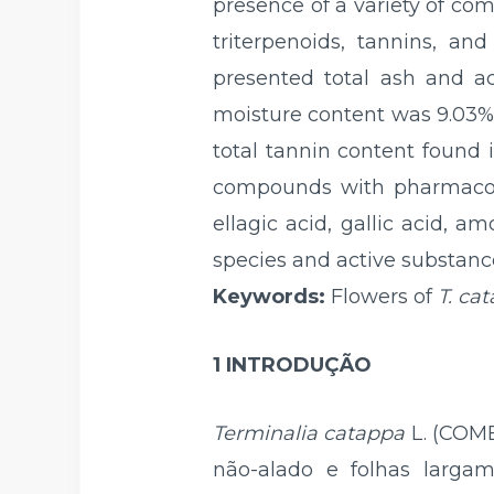
presence of a variety of co
triterpenoids, tannins, a
presented total ash and ac
moisture content was 9.03%.
total tannin content found 
compounds with pharmacolog
ellagic acid, gallic acid, 
species and active substanc
Keywords:
Flowers of
T. ca
1 INTRODUÇÃO
Terminalia catappa
L. (COMB
não-alado e folhas larg