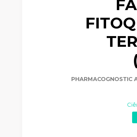
FA
FITOQ
TER
PHARMACOGNOSTIC A
Ciê