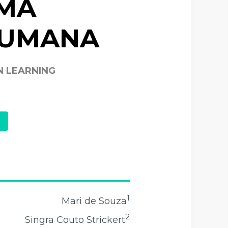
UMA
HUMANA
N LEARNING
1
Mari de Souza
2
Singra Couto Strickert