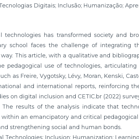
ecnologias Digitais; Inclusão; Humanização; Apr
 technologies has transformed society and bro
y school faces the challenge of integrating the
ay. This article, with a qualitative and bibliogr
the pedagogical use of technologies, articulating
ch as Freire, Vygotsky, Lévy, Moran, Kenski, Cas
national and international reports, reinforcing th
s on digital inclusion and CETIC.br (2022) survey
l. The results of the analysis indicate that tec
d within an emancipatory and critical pedagogical
and strengthening social and human bonds.
al Technologies; Inclusion; Humanization; Learning