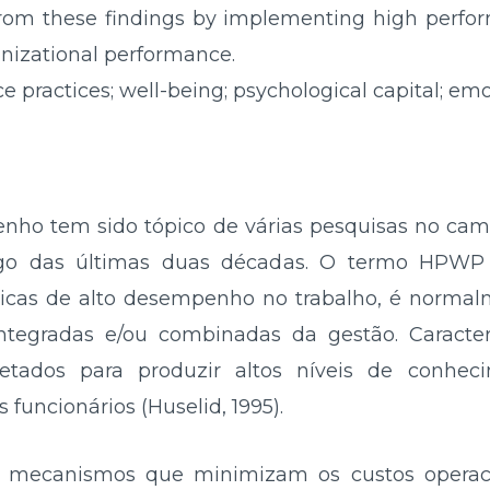
from these findings by implementing high perfo
anizational performance.
 practices; well-being; psychological capital; emo
enho tem sido tópico de várias pesquisas no cam
ngo das últimas duas décadas. O termo HPW
ticas de alto desempenho no trabalho, é normal
ntegradas e/ou combinadas da gestão. Caracte
jetados para produzir altos níveis de conhecim
 funcionários (Huselid, 1995).
 mecanismos que minimizam os custos operacio