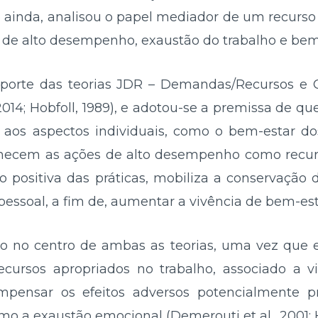
 ainda, analisou o papel mediador de um recurso p
as de alto desempenho, exaustão do trabalho e bem
aporte das teorias JDR – Demandas/Recursos e 
14; Hobfoll, 1989), e adotou-se a premissa de q
 aos aspectos individuais, como o bem-estar d
nhecem as ações de alto desempenho como recurs
 positiva das práticas, mobiliza a conservação d
pessoal, a fim de, aumentar a vivência de bem-est
o no centro de ambas as teorias, uma vez que 
cursos apropriados no trabalho, associado a v
ompensar os efeitos adversos potencialmente 
mo a exaustão emocional (Demerouti et al., 2001; H