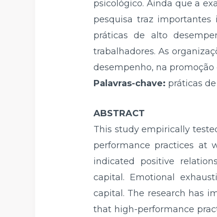
psicológico. Ainda que a ex
pesquisa traz importantes 
práticas de alto desempe
trabalhadores. As organizaç
desempenho, na promoção d
Palavras-chave:
práticas de
ABSTRACT
This study empirically tes
performance practices at w
indicated positive relati
capital. Emotional exhaus
capital. The research has im
that high-performance pract