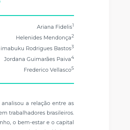
0
1
Ariana Fidelis
2
Helenides Mendonça
3
himabuku Rodrigues Bastos
4
Jordana Guimarães Paiva
5
Frederico Vellasco
nalisou a relação entre as
em trabalhadores brasileiros.
nho, o bem-estar e o capital