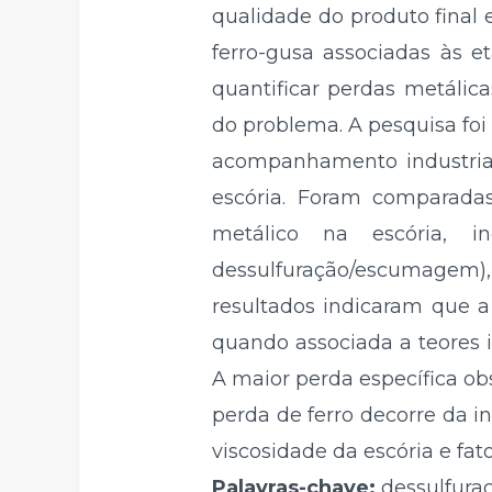
qualidade do produto final e
ferro-gusa associadas às 
quantificar perdas metálica
do problema. A pesquisa foi 
acompanhamento industrial
escória. Foram comparada
metálico na escória, 
dessulfuração/escumagem)
resultados indicaram que 
quando associada a teores i
A maior perda específica obs
perda de ferro decorre da i
viscosidade da escória e fa
Palavras-chave:
dessulfuraç