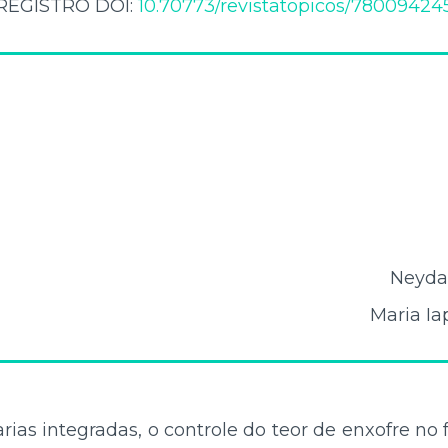
REGISTRO DOI:
10.70773/revistatopicos/78009424
Neyda
Maria I
ias integradas, o controle do teor de enxofre no f