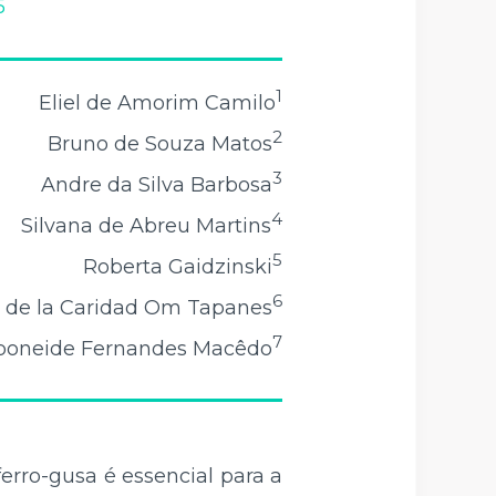
5
1
Eliel de Amorim Camilo
2
Bruno de Souza Matos
3
Andre da Silva Barbosa
4
Silvana de Abreu Martins
5
Roberta Gaidzinski
6
 de la Caridad Om Tapanes
7
aponeide Fernandes Macêdo
erro-gusa é essencial para a