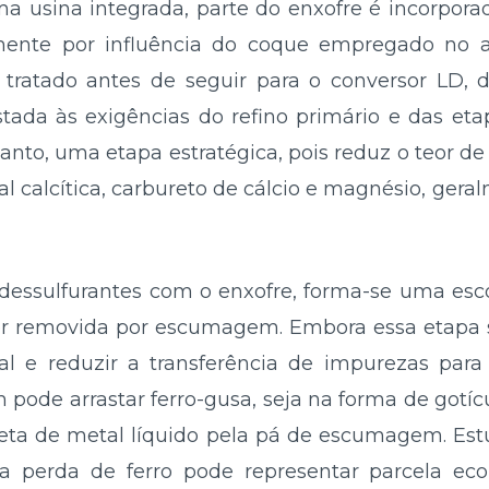
 usina integrada, parte do enxofre é incorporad
mente por influência do coque empregado no al
er tratado antes de seguir para o conversor LD
ada às exigências do refino primário e das etap
tanto, uma etapa estratégica, pois reduz o teor d
al calcítica, carbureto de cálcio e magnésio, gera
dessulfurantes com o enxofre, forma-se uma es
er removida por escumagem. Embora essa etapa se
al e reduzir a transferência de impurezas para
ode arrastar ferro-gusa, seja na forma de gotícu
direta de metal líquido pela pá de escumagem. Es
a perda de ferro pode representar parcela e