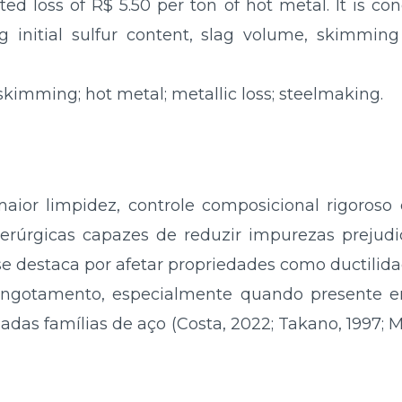
d loss of R$ 5.50 per ton of hot metal. It is con
 initial sulfur content, slag volume, skimming 
 skimming; hot metal; metallic loss; steelmaking.
ior limpidez, controle composicional rigoro
erúrgicas capazes de reduzir impurezas prejudic
se destaca por afetar propriedades como ductilidad
ngotamento, especialmente quando presente e
adas famílias de aço (Costa, 2022; Takano, 1997; 