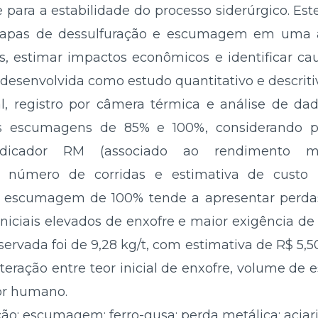
 para a estabilidade do processo siderúrgico. Est
etapas de dessulfuração e escumagem em uma a
s, estimar impactos econômicos e identificar ca
desenvolvida como estudo quantitativo e descritiv
, registro por câmera térmica e análise de da
s escumagens de 85% e 100%, considerando per
indicador RM (associado ao rendimento m
, número de corridas e estimativa de custo
a escumagem de 100% tende a apresentar perdas
niciais elevados de enxofre e maior exigência d
ervada foi de 9,28 kg/t, com estimativa de R$ 5,5
nteração entre teor inicial de enxofre, volume de
tor humano.
ão; escumagem; ferro-gusa; perda metálica; aciari