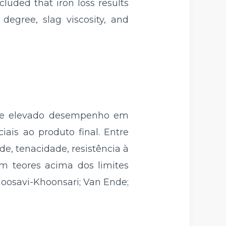
cluded that iron loss results
degree, slag viscosity, and
so e elevado desempenho em
iais ao produto final. Entre
e, tenacidade, resistência à
m teores acima dos limites
Moosavi-Khoonsari; Van Ende;