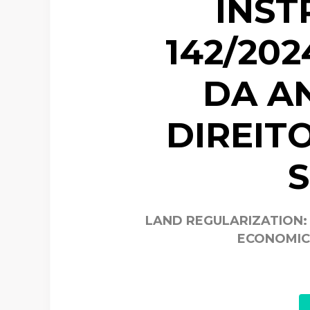
INST
142/202
DA A
DIREIT
LAND REGULARIZATION:
ECONOMIC