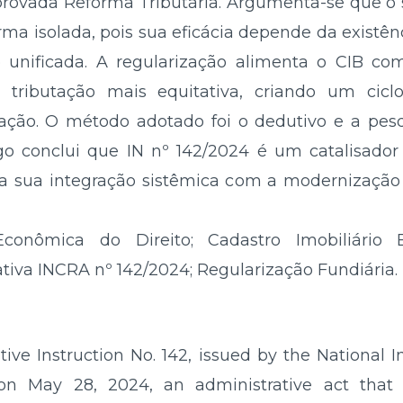
-aprovada Reforma Tributária. Argumenta-se que 
rma isolada, pois sua eficácia depende da existên
 e unificada. A regularização alimenta o CIB co
ributação mais equitativa, criando um ciclo
ação. O método adotado foi o dedutivo e a pesq
rtigo conclui que IN nº 142/2024 é um catalisado
 sua integração sistêmica com a modernização da 
Econômica do Direito; Cadastro Imobiliário B
iva INCRA nº 142/2024; Regularização Fundiária.
ive Instruction No. 142, issued by the National I
n May 28, 2024, an administrative act that s