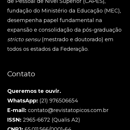
de Pessoal de Nível Superior (CAPES),
fundação do Ministério da Educação (MEC),
desempenha papel fundamental na
expansão e consolidação da pós-graduação
stricto sensu
(mestrado e doutorado) em
todos os estados da Federação.
Contato
Queremos te ouvir.
WhatsApp:
(21) 976506654
E-mail:
contato@revistatopicos.com.br
ISSN:
2965-6672 (Qualis A2)
CNPJ:
65.011.566/0001-64