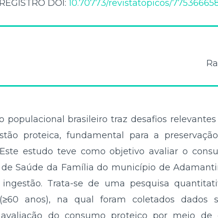
REGISTRO DOI:
10.70773/revistatopicos/77536665
Ra
populacional brasileiro traz desafios relevantes
stão proteica, fundamental para a preservaç
 Este estudo teve como objetivo avaliar o con
s de Saúde da Família do município de Adamantina
 ingestão. Trata-se de uma pesquisa quantitativ
(≥60 anos), na qual foram coletados dados so
 avaliação do consumo proteico por meio de q