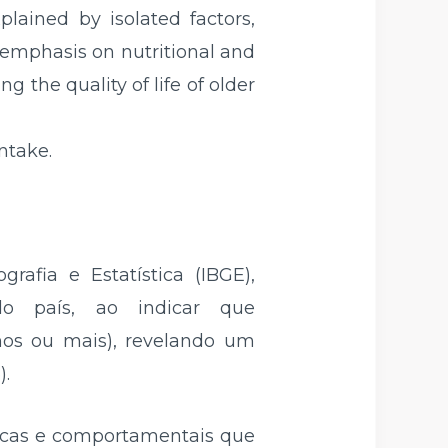
lained by isolated factors,
n emphasis on nutritional and
the quality of life of older
ntake.
rafia e Estatística (IBGE),
do país, ao indicar que
nos ou mais), revelando um
).
icas e comportamentais que