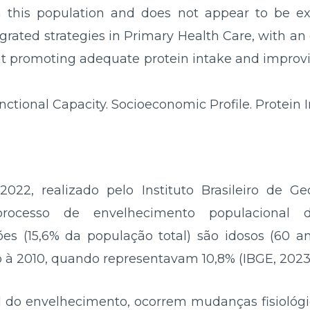
 this population and does not appear to be exp
egrated strategies in Primary Health Care, with a
t promoting adequate protein intake and improving 
ctional Capacity. Socioeconomic Profile. Protein I
2, realizado pelo Instituto Brasileiro de Geog
processo de envelhecimento populacional 
s (15,6% da população total) são idosos (60 a
à 2010, quando representavam 10,8% (IBGE, 2023
do envelhecimento, ocorrem mudanças fisiológ