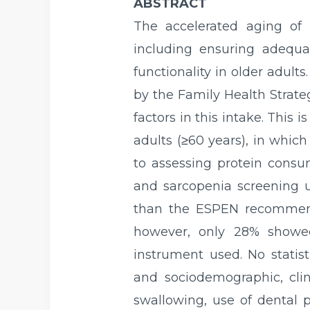
ABSTRACT
The accelerated aging of t
including ensuring adequa
functionality in older adult
by the Family Health Strate
factors in this intake. This 
adults (≥60 years), in whic
to assessing protein consu
and sarcopenia screening u
than the ESPEN recommenda
however, only 28% showed 
instrument used. No statis
and sociodemographic, clin
swallowing, use of dental p