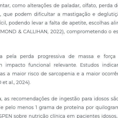
tar, como alterações de paladar, olfato, perda d
l, que podem dificultar a mastigação e degluti
cil, podendo levar a falta de apetite, escolhas a
AYMOND & CALLIHAN, 2022), comprometendo o esta
ada pela perda progressiva de massa e forç
 impacto funcional relevante. Estudos indic
adas a maior risco de sarcopenia e a maior ocorr
t al., 2024).
a, as recomendações de ingestão para idosos sã
de pelo menos 1 grama de proteína por quilogram
ESPEN sobre nutrição clínica em pacientes idosos