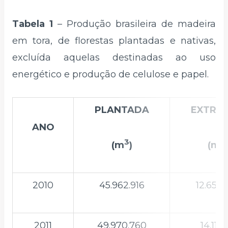
Tabela 1
– Produção brasileira de madeira
em tora, de florestas plantadas e nativas,
excluída aquelas destinadas ao uso
energético e produção de celulose e papel.
PLANTADA
EXTRAT
ANO
3
3
(m
)
(m
2010
45.962.916
12.655.
2011
49.970.760
14.116.