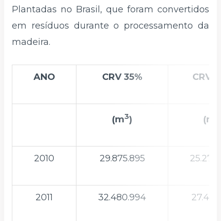
Plantadas no Brasil, que foram convertidos
em resíduos durante o processamento da
madeira.
ANO
CRV 35%
CRV 
3
3
(m
)
(m
2010
29.875.895
25.279
2011
32.480.994
27.483