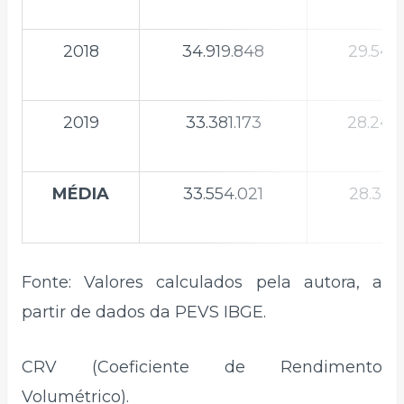
2018
34.919.848
29.547
2019
33.381.173
28.245
MÉDIA
33.554.021
28.391
Fonte: Valores calculados pela autora, a
partir de dados da PEVS IBGE.
CRV (Coeficiente de Rendimento
Volumétrico).