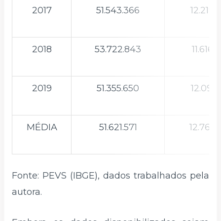
2017
51.543.366
12.219.
2018
53.722.843
11.616.
2019
51.355.650
12.095.
MÉDIA
51.621.571
12.767.
Fonte: PEVS (IBGE), dados trabalhados pela
autora.