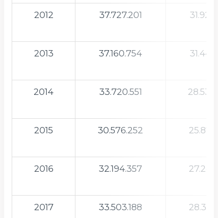
2012
37.727.201
31.923
2013
37.160.754
31.443
2014
33.720.551
28.532
2015
30.576.252
25.872
2016
32.194.357
27.241
2017
33.503.188
28.348