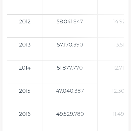
2012
58.041.847
14.925.
2013
57.170.390
13.519.
2014
51.877.770
12.718.
2015
47.040.387
12.308.
2016
49.529.780
11.497.