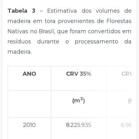
Tabela 3
– Estimativa dos volumes de
madeira em tora provenientes de Florestas
Nativas no Brasil, que foram convertidos em
resíduos durante o processamento da
madeira.
ANO
CRV 35%
CRV 
3
3
(m
)
(m
2010
8.225.935
6.960.