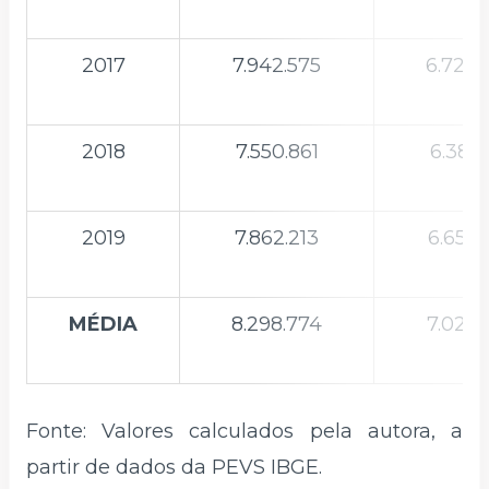
2017
7.942.575
6.720.
2018
7.550.861
6.389.
2019
7.862.213
6.652.
MÉDIA
8.298.774
7.022.
Fonte: Valores calculados pela autora, a
partir de dados da PEVS IBGE.