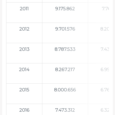
2011
9.175.862
7.764.
2012
9.701.576
8.209.
2013
8.787.533
7.435.
2014
8.267.217
6.995.
2015
8.000.656
6.769.
2016
7.473.312
6.323.